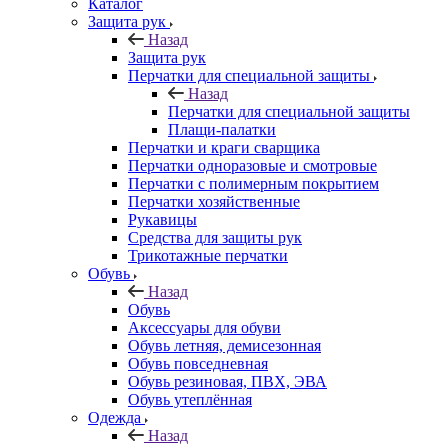
Каталог
Защита рук
Назад
Защита рук
Перчатки для специальной защиты
Назад
Перчатки для специальной защиты
Плащи-палатки
Перчатки и краги сварщика
Перчатки одноразовые и смотровые
Перчатки с полимерным покрытием
Перчатки хозяйственные
Рукавицы
Средства для защиты рук
Трикотажные перчатки
Обувь
Назад
Обувь
Аксессуары для обуви
Обувь летняя, демисезонная
Обувь повседневная
Обувь резиновая, ПВХ, ЭВА
Обувь утеплённая
Одежда
Назад