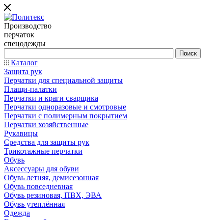
Производство
перчаток
спецодежды
Каталог
Защита рук
Перчатки для специальной защиты
Плащи-палатки
Перчатки и краги сварщика
Перчатки одноразовые и смотровые
Перчатки с полимерным покрытием
Перчатки хозяйственные
Рукавицы
Средства для защиты рук
Трикотажные перчатки
Обувь
Аксессуары для обуви
Обувь летняя, демисезонная
Обувь повседневная
Обувь резиновая, ПВХ, ЭВА
Обувь утеплённая
Одежда