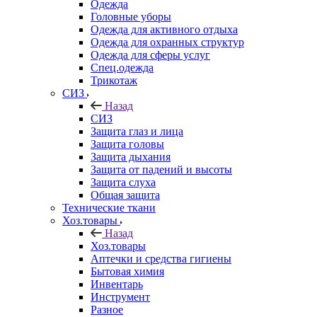
Одежда
Головные уборы
Одежда для активного отдыха
Одежда для охранных структур
Одежда для сферы услуг
Спец.одежда
Трикотаж
СИЗ
Назад
СИЗ
Защита глаз и лица
Защита головы
Защита дыхания
Защита от падений и высоты
Защита слуха
Общая защита
Технические ткани
Хоз.товары
Назад
Хоз.товары
Аптечки и средства гигиены
Бытовая химия
Инвентарь
Инструмент
Разное