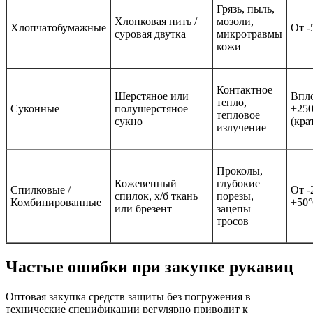
Грязь, пыль,
Хлопковая нить /
мозоли,
Хлопчатобумажные
От -
суровая двутка
микротравмы
кожи
Контактное
Шерстяное или
Впло
тепло,
Суконные
полушерстяное
+25
тепловое
сукно
(кра
излучение
Проколы,
Кожевенный
глубокие
Спилковые /
От -
спилок, х/б ткань
порезы,
Комбинированные
+50
или брезент
зацепы
тросов
Частые ошибки при закупке рукавиц
Оптовая закупка средств защиты без погружения в
технические спецификации регулярно приводит к