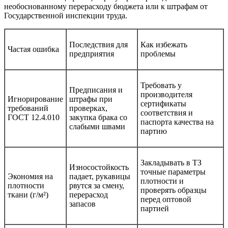
необоснованному перерасходу бюджета или к штрафам от
Государственной инспекции труда.
Последствия для
Как избежать
Частая ошибка
предприятия
проблемы
Требовать у
Предписания и
производителя
Игнорирование
штрафы при
сертификаты
требований
проверках,
соответствия и
ГОСТ 12.4.010
закупка брака со
паспорта качества на
слабыми швами
партию
Закладывать в ТЗ
Износостойкость
точные параметры
Экономия на
падает, рукавицы
плотности и
плотности
рвутся за смену,
проверять образцы
ткани (г/м²)
перерасход
перед оптовой
запасов
партией