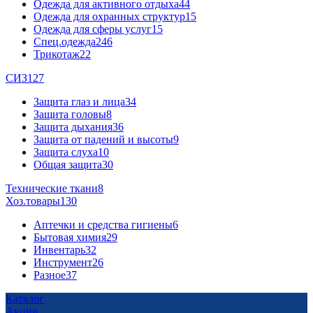
Одежда для активного отдыха
44
Одежда для охранных структур
15
Одежда для сферы услуг
15
Спец.одежда
246
Трикотаж
22
СИЗ
127
Защита глаз и лица
34
Защита головы
8
Защита дыхания
36
Защита от падений и высоты
9
Защита слуха
10
Общая защита
30
Технические ткани
8
Хоз.товары
130
Аптечки и средства гигиены
6
Бытовая химия
29
Инвентарь
32
Инструмент
26
Разное
37
Каталог
Акции