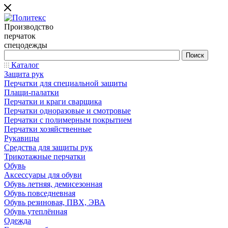
Производство
перчаток
спецодежды
Каталог
Защита рук
Перчатки для специальной защиты
Плащи-палатки
Перчатки и краги сварщика
Перчатки одноразовые и смотровые
Перчатки с полимерным покрытием
Перчатки хозяйственные
Рукавицы
Средства для защиты рук
Трикотажные перчатки
Обувь
Аксессуары для обуви
Обувь летняя, демисезонная
Обувь повседневная
Обувь резиновая, ПВХ, ЭВА
Обувь утеплённая
Одежда