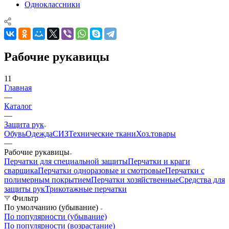
Одноклассники
Рабочие рукавицы
11
Главная
—
Каталог
—
Защита рук
Обувь
Одежда
СИЗ
Технические ткани
Хоз.товары
—
Рабочие рукавицы
Перчатки для специальной защиты
Перчатки и краги
сварщика
Перчатки одноразовые и смотровые
Перчатки с
полимерным покрытием
Перчатки хозяйственные
Средства для
защиты рук
Трикотажные перчатки
Фильтр
По умолчанию (убывание)
По популярности (убывание)
По популярности (возрастание)