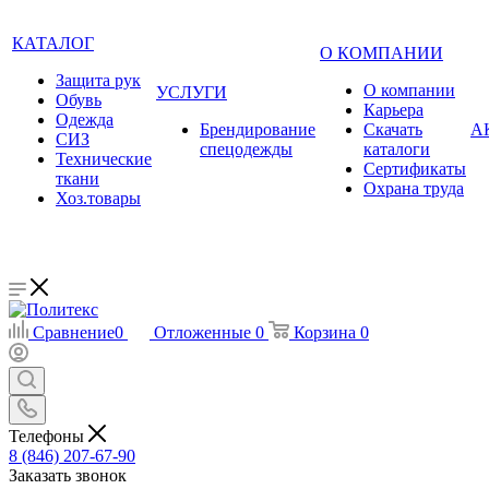
КАТАЛОГ
О КОМПАНИИ
Защита рук
О компании
УСЛУГИ
Обувь
Карьера
Одежда
Брендирование
Cкачать
А
СИЗ
спецодежды
каталоги
Технические
Сертификаты
ткани
Охрана труда
Хоз.товары
Сравнение
0
Отложенные
0
Корзина
0
Телефоны
8 (846) 207-67-90
Заказать звонок