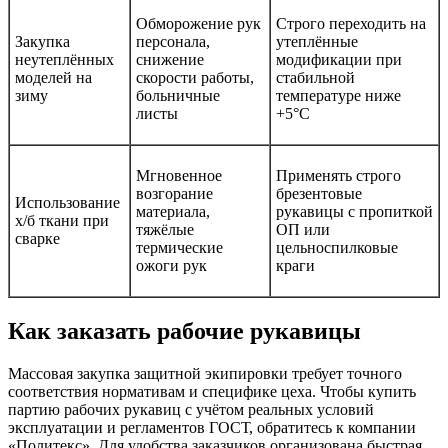
Обморожение рук
Строго переходить на
Закупка
персонала,
утеплённые
неутеплённых
снижение
модификации при
моделей на
скорости работы,
стабильной
зиму
больничные
температуре ниже
листы
+5°C
Мгновенное
Применять строго
возгорание
брезентовые
Использование
материала,
рукавицы с пропиткой
х/б ткани при
тяжёлые
ОП или
сварке
термические
цельноспилковые
ожоги рук
краги
Как заказать рабочие рукавицы
Массовая закупка защитной экипировки требует точного
соответствия нормативам и специфике цеха. Чтобы купить
партию рабочих рукавиц с учётом реальных условий
эксплуатации и регламентов ГОСТ, обратитесь к компании
«Политекс». Для удобства заказчиков организована быстрая