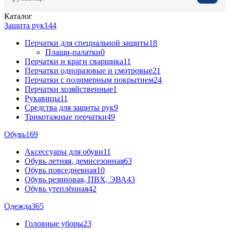
Каталог
Защита рук
144
Перчатки для специальной защиты
18
Плащи-палатки
0
Перчатки и краги сварщика
11
Перчатки одноразовые и смотровые
21
Перчатки с полимерным покрытием
24
Перчатки хозяйственные
1
Рукавицы
11
Средства для защиты рук
9
Трикотажные перчатки
49
Обувь
169
Аксессуары для обуви
11
Обувь летняя, демисезонная
63
Обувь повседневная
10
Обувь резиновая, ПВХ, ЭВА
43
Обувь утеплённая
42
Одежда
365
Головные уборы
23