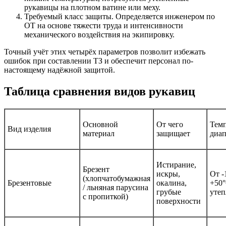
рукавицы на плотном ватине или меху.
Требуемый класс защиты. Определяется инженером по
ОТ на основе тяжести труда и интенсивности
механического воздействия на экипировку.
Точный учёт этих четырёх параметров позволит избежать
ошибок при составлении ТЗ и обеспечит персонал по-
настоящему надёжной защитой.
Таблица сравнения видов рукавиц
Основной
От чего
Тем
Вид изделия
материал
защищает
диап
Истирание,
Брезент
искры,
От -
(хлопчатобумажная
Брезентовые
окалина,
+50°
/ льняная парусина
грубые
утеп
с пропиткой)
поверхности