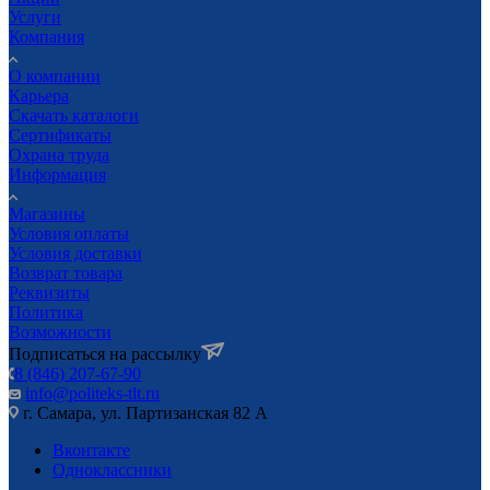
Услуги
Компания
О компании
Карьера
Cкачать каталоги
Сертификаты
Охрана труда
Информация
Магазины
Условия оплаты
Условия доставки
Возврат товара
Реквизиты
Политика
Возможности
Подписаться на рассылку
8 (846) 207-67-90
info@politeks-tlt.ru
г. Самара, ул. Партизанская 82 А
Вконтакте
Одноклассники