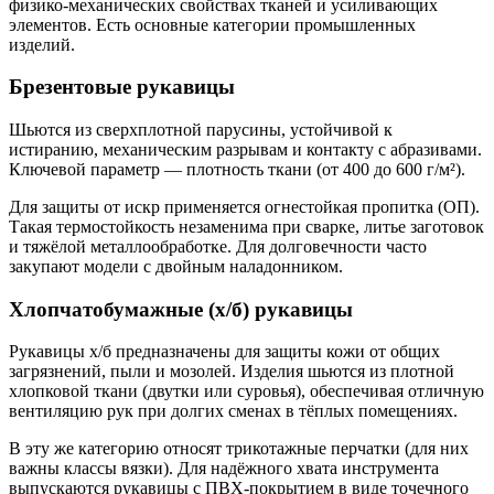
физико-механических свойствах тканей и усиливающих
элементов. Есть основные категории промышленных
изделий.
Брезентовые рукавицы
Шьются из сверхплотной парусины, устойчивой к
истиранию, механическим разрывам и контакту с абразивами.
Ключевой параметр — плотность ткани (от 400 до 600 г/м²).
Для защиты от искр применяется огнестойкая пропитка (ОП).
Такая термостойкость незаменима при сварке, литье заготовок
и тяжёлой металлообработке. Для долговечности часто
закупают модели с двойным наладонником.
Хлопчатобумажные (х/б) рукавицы
Рукавицы х/б предназначены для защиты кожи от общих
загрязнений, пыли и мозолей. Изделия шьются из плотной
хлопковой ткани (двутки или суровья), обеспечивая отличную
вентиляцию рук при долгих сменах в тёплых помещениях.
В эту же категорию относят трикотажные перчатки (для них
важны классы вязки). Для надёжного хвата инструмента
выпускаются рукавицы с ПВХ-покрытием в виде точечного