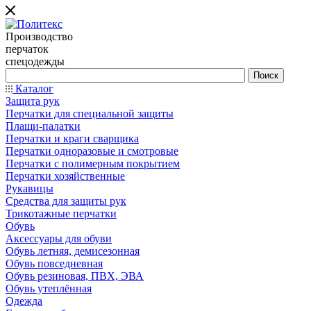
Производство
перчаток
спецодежды
Каталог
Защита рук
Перчатки для специальной защиты
Плащи-палатки
Перчатки и краги сварщика
Перчатки одноразовые и смотровые
Перчатки с полимерным покрытием
Перчатки хозяйственные
Рукавицы
Средства для защиты рук
Трикотажные перчатки
Обувь
Аксессуары для обуви
Обувь летняя, демисезонная
Обувь повседневная
Обувь резиновая, ПВХ, ЭВА
Обувь утеплённая
Одежда