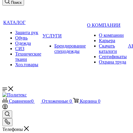
Поиск
КАТАЛОГ
О КОМПАНИИ
Защита рук
О компании
УСЛУГИ
Обувь
Карьера
Одежда
Брендирование
Cкачать
А
СИЗ
спецодежды
каталоги
Технические
Сертификаты
ткани
Охрана труда
Хоз.товары
Сравнение
0
Отложенные
0
Корзина
0
Телефоны