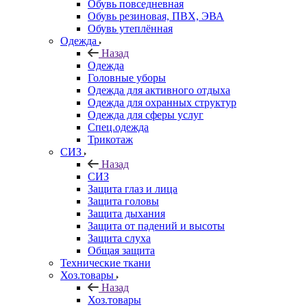
Обувь повседневная
Обувь резиновая, ПВХ, ЭВА
Обувь утеплённая
Одежда
Назад
Одежда
Головные уборы
Одежда для активного отдыха
Одежда для охранных структур
Одежда для сферы услуг
Спец.одежда
Трикотаж
СИЗ
Назад
СИЗ
Защита глаз и лица
Защита головы
Защита дыхания
Защита от падений и высоты
Защита слуха
Общая защита
Технические ткани
Хоз.товары
Назад
Хоз.товары