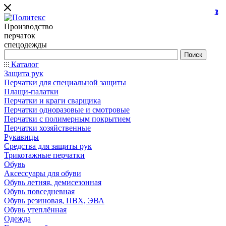
1
3
2
Производство
перчаток
спецодежды
Каталог
Защита рук
Перчатки для специальной защиты
Плащи-палатки
Перчатки и краги сварщика
Перчатки одноразовые и смотровые
Перчатки с полимерным покрытием
Перчатки хозяйственные
Рукавицы
Средства для защиты рук
Трикотажные перчатки
Обувь
Аксессуары для обуви
Обувь летняя, демисезонная
Обувь повседневная
Обувь резиновая, ПВХ, ЭВА
Обувь утеплённая
Одежда