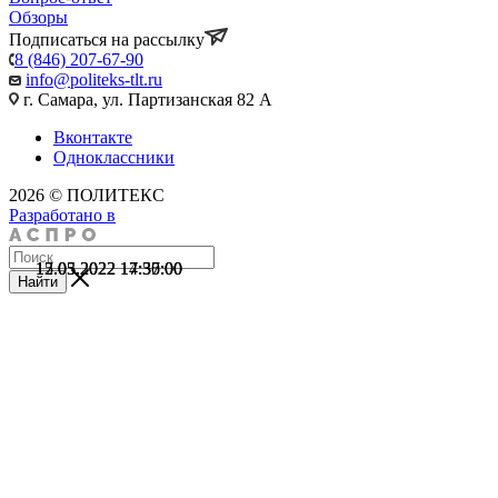
Обзоры
Подписаться на рассылку
8 (846) 207-67-90
info@politeks-tlt.ru
г. Самара, ул. Партизанская 82 А
Вконтакте
Одноклассники
2026 © ПОЛИТЕКС
Разработано в
17.05.2022 14:35:00
15.05.2022 17:50:00
12.03.2022 17:37:00
Найти