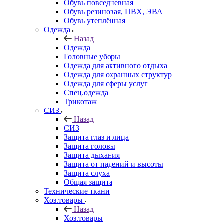
Обувь повседневная
Обувь резиновая, ПВХ, ЭВА
Обувь утеплённая
Одежда
Назад
Одежда
Головные уборы
Одежда для активного отдыха
Одежда для охранных структур
Одежда для сферы услуг
Спец.одежда
Трикотаж
СИЗ
Назад
СИЗ
Защита глаз и лица
Защита головы
Защита дыхания
Защита от падений и высоты
Защита слуха
Общая защита
Технические ткани
Хоз.товары
Назад
Хоз.товары