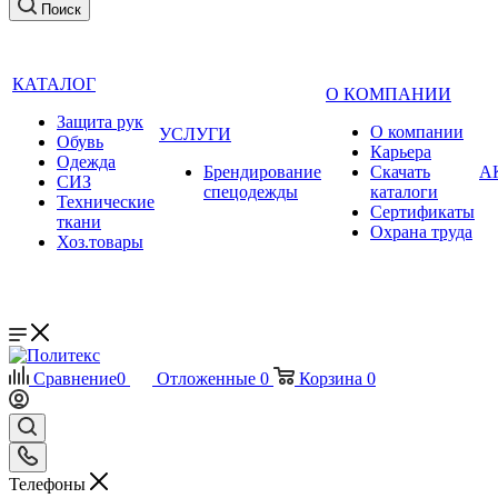
Поиск
КАТАЛОГ
О КОМПАНИИ
Защита рук
О компании
УСЛУГИ
Обувь
Карьера
Одежда
Брендирование
Cкачать
А
СИЗ
спецодежды
каталоги
Технические
Сертификаты
ткани
Охрана труда
Хоз.товары
Сравнение
0
Отложенные
0
Корзина
0
Телефоны