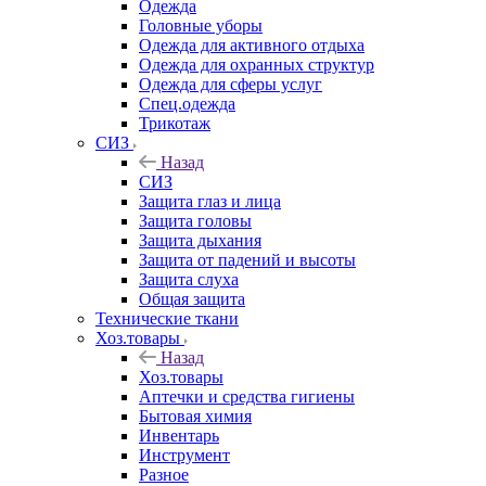
Одежда
Головные уборы
Одежда для активного отдыха
Одежда для охранных структур
Одежда для сферы услуг
Спец.одежда
Трикотаж
СИЗ
Назад
СИЗ
Защита глаз и лица
Защита головы
Защита дыхания
Защита от падений и высоты
Защита слуха
Общая защита
Технические ткани
Хоз.товары
Назад
Хоз.товары
Аптечки и средства гигиены
Бытовая химия
Инвентарь
Инструмент
Разное