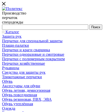
Производство
перчаток
спецодежды
Каталог
Защита рук
Перчатки для специальной защиты
Плащи-палатки
Перчатки и краги сварщика
Перчатки одноразовые и смотровые
Перчатки с полимерным покрытием
Перчатки хозяйственные
Рукавицы
Средства для защиты рук
Трикотажные перчатки
Обувь
Аксессуары для обуви
Обувь летняя, демисезонная
Обувь повседневная
Обувь резиновая, ПВХ, ЭВА
Обувь утеплённая
Одежда