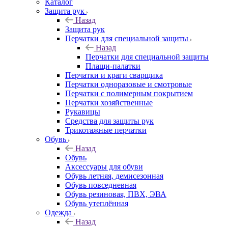
Каталог
Защита рук
Назад
Защита рук
Перчатки для специальной защиты
Назад
Перчатки для специальной защиты
Плащи-палатки
Перчатки и краги сварщика
Перчатки одноразовые и смотровые
Перчатки с полимерным покрытием
Перчатки хозяйственные
Рукавицы
Средства для защиты рук
Трикотажные перчатки
Обувь
Назад
Обувь
Аксессуары для обуви
Обувь летняя, демисезонная
Обувь повседневная
Обувь резиновая, ПВХ, ЭВА
Обувь утеплённая
Одежда
Назад